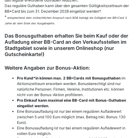
das regulär erworbene Guthaben reduziert.
Das reguläre Guthaben kann über den gesamten Gültigkeitszeitraum der
BB•Card bis zum 31. Dezember 2028 eingelöst werden*.
*
entsprechend dem zivilrechtlichen Anspruch nach BGB beträgt die Gültigkeit der BB•Card 3
Jahre ab dem Ende des Ausgabejahrs.
Das Bonusguthaben erhalten Sie beim Kauf oder der
Aufladung einer BB-Card an den Verkaufsstellen im
Stadtgebiet sowie in unserem Onlineshop (nur
Gutscheinkarte!)
Weitere Angaben zur Bonus-Aktion:
Pro Kund*in können max. 2 BB•Cards mit Bonusguthaben
im
Aktionszeitraum erworben werden. Bonusberechtigt sind nur
natürliche Personen. Firmen, Vereine, Institutionen etc. können
nicht von der Bonus-Aktion profitieren.
Pro Einkauf kann maximal eine BB-Card mit Bonus-Guthaben
eingelöst werden.
Eine Bonusaufladung ist nur bei einem regulären Aufladewert
zwischen 5 und 100 Euro möglich (max. Betrag inkl. Bonus: 130
Euro).
Eine Bonusaufladung ist nur bei einem regulären Aufladewert in
vollen Euro möglich.