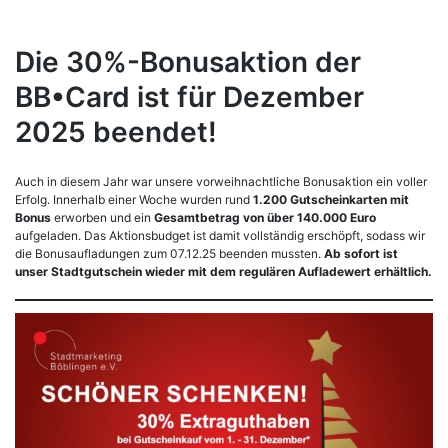
Die 30%-Bonusaktion der
BB•Card ist für Dezember
2025 beendet!
Auch in diesem Jahr war unsere vorweihnachtliche Bonusaktion ein voller
Erfolg. Innerhalb einer Woche wurden rund
1.200 Gutscheinkarten mit
Bonus
erworben und ein
Gesamtbetrag von über 140.000 Euro
aufgeladen. Das Aktionsbudget ist damit vollständig erschöpft, sodass wir
die Bonusaufladungen zum 07.12.25 beenden mussten.
Ab sofort ist
unser Stadtgutschein wieder mit dem regulären Aufladewert erhältlich.