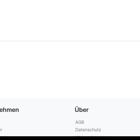
nehmen
Über
AGB
r
Datenschutz
geber
Widerrufsbelehrung