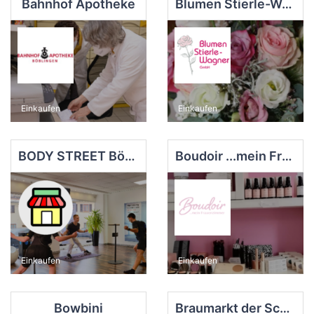
Bahnhof Apotheke
Blumen Stierle-Wagner GmbH
Einkaufen
Einkaufen
BODY STREET Böblingen | EMS Training
Boudoir ...mein Frauenzimmer
Einkaufen
Einkaufen
Bowbini
Braumarkt der Schönbuch Braumanufaktur