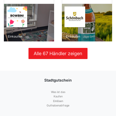
Einkaufen
Einkaufen
Alle 67 Händler zeigen
Stadtgutschein
Was ist das
Kaufen
Einlösen
Guthabenabfrage