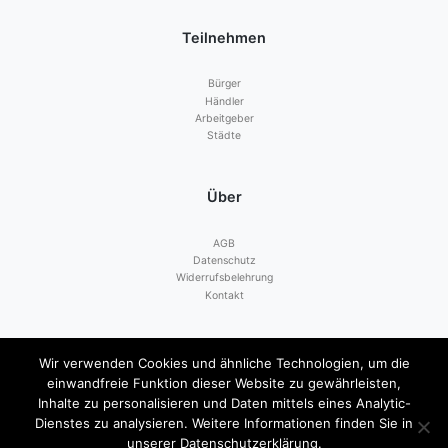
Teilnehmen
Bürger
Händler
Arbeitgeber
Städte
Über
AGB
Datenschutz
Widerrufsbelehrung
Kontakt
Zahlen mit
Wir verwenden Cookies und ähnliche Technologien, um die
einwandfreie Funktion dieser Website zu gewährleisten,
Inhalte zu personalisieren und Daten mittels eines Analytic-
Dienstes zu analysieren. Weitere Informationen finden Sie in
unserer Datenschutzerklärung.