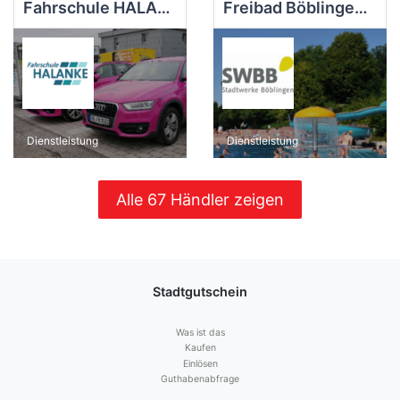
Fahrschule HALANKE GmbH
Freibad Böblingen - Eintritt
Dienstleistung
Dienstleistung
Alle 67 Händler zeigen
Stadtgutschein
Was ist das
Kaufen
Einlösen
Guthabenabfrage