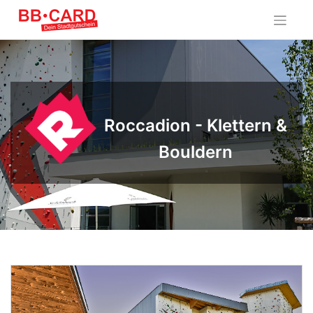
Skip
to
content
Roccadion - Klettern &
Bouldern