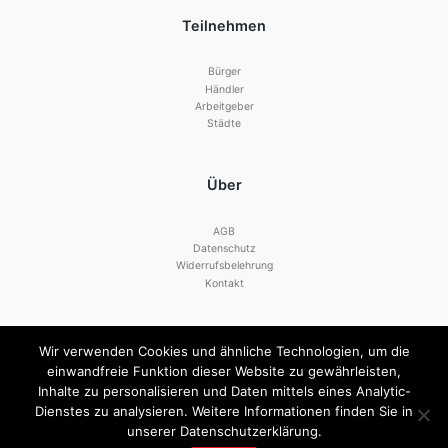
Teilnehmen
Bürger
Händler
Arbeitgeber
Städte
Über
AGB
Datenschutz
Widerrufsbelehrung
Kontakt
Zahlen mit
Wir verwenden Cookies und ähnliche Technologien, um die
einwandfreie Funktion dieser Website zu gewährleisten,
Inhalte zu personalisieren und Daten mittels eines Analytic-
Dienstes zu analysieren. Weitere Informationen finden Sie in
unserer Datenschutzerklärung.