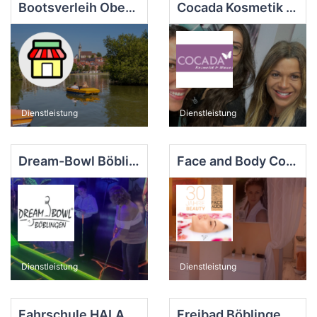
Bootsverleih Oberer See Böblingen
Cocada Kosmetik & Waxes
Dienstleistung
Dienstleistung
Dream-Bowl Böblingen
Face and Body Cosmetic
Dienstleistung
Dienstleistung
Fahrschule HALANKE GmbH
Freibad Böblingen - Eintritt