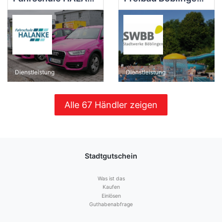
Dienstleistung
Dienstleistung
Alle 67 Händler zeigen
Stadtgutschein
Was ist das
Kaufen
Einlösen
Guthabenabfrage