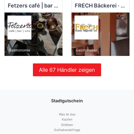
Fetzers café | bar | vino
FRECH Bäckerei · Konditorei · Café
Gastronomie
Gastronomie
Alle 67 Händler zeigen
Stadtgutschein
Was ist das
Kaufen
Einlösen
Guthabenabfrage