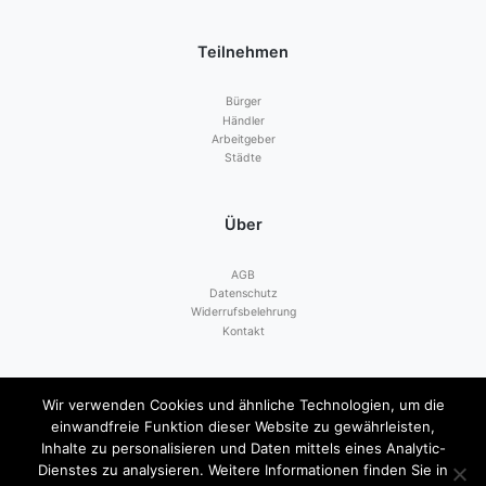
Teilnehmen
Bürger
Händler
Arbeitgeber
Städte
Über
AGB
Datenschutz
Widerrufsbelehrung
Kontakt
Zahlen mit
Wir verwenden Cookies und ähnliche Technologien, um die
einwandfreie Funktion dieser Website zu gewährleisten,
Inhalte zu personalisieren und Daten mittels eines Analytic-
Dienstes zu analysieren. Weitere Informationen finden Sie in